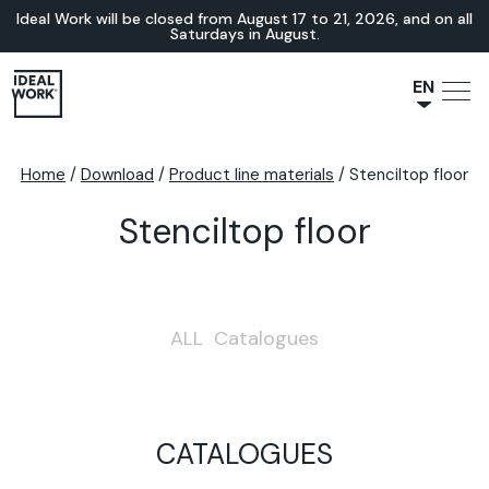
Ideal Work will be closed from August 17 to 21, 2026, and on all
Saturdays in August.
EN
NL
JA
Home
/
Download
/
Product line materials
/
Stenciltop floor
IT
Stenciltop floor
FR
ES
DE
ALL
Catalogues
CATALOGUES